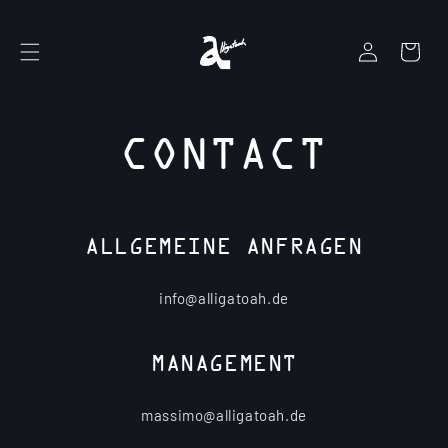
Direkt
zum
Inhalt
Warenkorb
E
i
n
l
o
CONTACT
g
g
e
n
ALLGEMEINE ANFRAGEN
info@alligatoah.de
MANAGEMENT
massimo@alligatoah.de