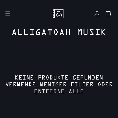
Direkt
zum
Inhalt
Warenkorb
E
i
n
l
K
ALLIGATOAH MUSIK
o
g
A
g
e
T
n
E
G
KEINE PRODUKTE GEFUNDEN
O
VERWENDE WENIGER FILTER ODER
ENTFERNE ALLE
R
I
E